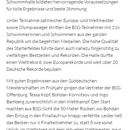
Schwimmhalle bildeten hervorragende Voraussetzungen
für tolle Ergebnisse und beste Stimmung.
Unter Teilnahme zahlreicher Europa- und Weltmeister
sowie Olympiasieger stritten die BSG-Teilnehmer mit 216
Schwimmerinnen und Schwimmern aus der ganzen
Republik um die begehrten Medaillen. Die hohe Qualität
des Starterfeldes führte dann auch nahezu folgerichtig zu
vielfältigen Bestzeiten und Rekorden. Die Halle durfte
einen Weltrekord, zwei Europarekorde und weit über 20
Deutsche Rekorde bejubeln.
Mit guten Ergebnissen aus den Süddeutschen
Meisterschaften im Frühjahr gingen die Vertreter der BSG
Offenburg, Tessa Kopf, Bohdan Korniitsov und Ingo
Bamberg zuversichtlich in den Wettkampf. Den Start
machten aus BSG-Sicht die 50 Meter Rücken, wo Bohdan
den Einzug in den Finallauf nur knapp verfehlte. Leider ließ
das Becken nur 6 Finalteilnehmer zu, statt 8 wie sonst
üblich. Im Wettstreit mit dem aktuellen Weltmeister Josia