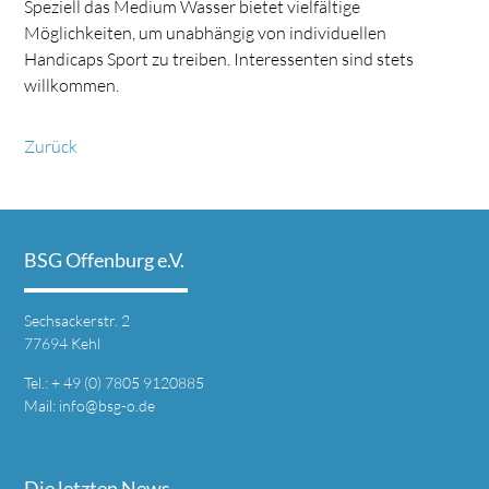
Speziell das Medium Wasser bietet vielfältige
Möglichkeiten, um unabhängig von individuellen
Handicaps Sport zu treiben. Interessenten sind stets
willkommen.
Zurück
BSG Offenburg e.V.
Sechsackerstr. 2
77694 Kehl
Tel.: + 49 (0) 7805 9120885
Mail:
info@bsg-o.de
Die letzten News